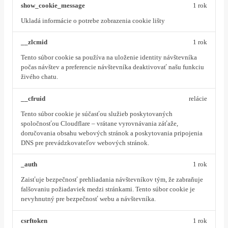
show_cookie_message
1 rok
Ukladá informácie o potrebe zobrazenia cookie lišty
__zlcmid
1 rok
Tento súbor cookie sa používa na uloženie identity návštevníka
počas návštev a preferencie návštevníka deaktivovať našu funkciu
živého chatu.
__cfruid
relácie
Tento súbor cookie je súčasťou služieb poskytovaných
spoločnosťou Cloudflare – vrátane vyrovnávania záťaže,
doručovania obsahu webových stránok a poskytovania pripojenia
DNS pre prevádzkovateľov webových stránok.
_auth
1 rok
Zaisťuje bezpečnosť prehliadania návštevníkov tým, že zabraňuje
falšovaniu požiadaviek medzi stránkami. Tento súbor cookie je
nevyhnutný pre bezpečnosť webu a návštevníka.
csrftoken
1 rok