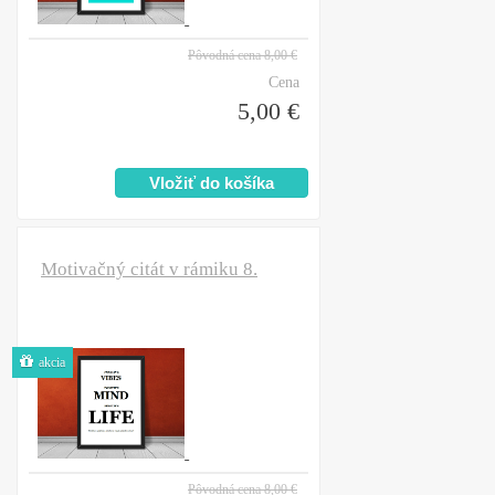
Pôvodná cena
8,00 €
Cena
5,00 €
Motivačný citát v rámiku 8.
akcia
Pôvodná cena
8,00 €