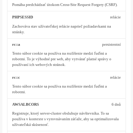
Pomáha predchádzať útokom Cross-Site Request Forgery (CSRF).
PHPSESSID
relácie
Zachováva stav užívateľskej relácie naprieč požiadavkami na
stránky.
rc::a
persistentní
Tento súbor cookie sa používa na rozlíšenie medzi ľuďmi a
robotmi. To je výhodné pre web, aby vytvárať platné správy o
používaní ich webových stránok.
rc::c
relácie
Tento súbor cookie sa používa na rozlíšenie medzi ľuďmi a
robotmi.
AWSALBCORS
6 dnů
Registruje, ktorý server-cluster obsluhuje návštevníka. To sa
používa v kontexte s vyrovnávaním záťaže, aby sa optimalizovala
užívateľská skúsenosť.