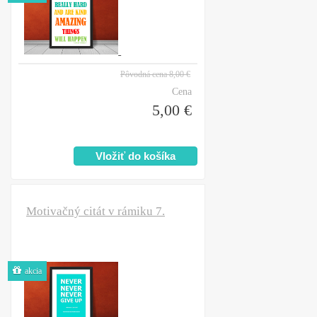
Pôvodná cena
8,00 €
Cena
5,00 €
Motivačný citát v rámiku 7.
akcia