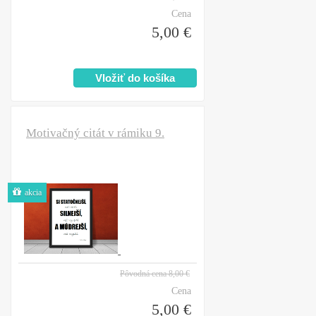
Cena
5,00 €
Motivačný citát v rámiku 9.
akcia
Pôvodná cena
8,00 €
Cena
5,00 €