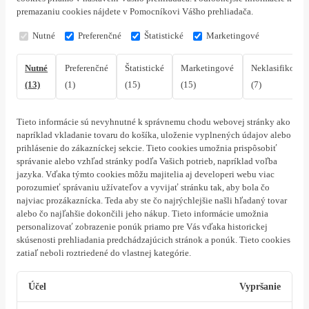
premazaniu cookies nájdete v Pomocníkovi Vášho prehliadača.
Nutné
Preferenčné
Štatistické
Marketingové
Nutné
Preferenčné
Štatistické
Marketingové
Neklasifikovan
(13)
(1)
(15)
(15)
(7)
Tieto informácie sú nevyhnutné k správnemu chodu webovej stránky ako
napríklad vkladanie tovaru do košíka, uloženie vyplnených údajov alebo
prihlásenie do zákazníckej sekcie.
Tieto cookies umožnia prispôsobiť
správanie alebo vzhľad stránky podľa Vašich potrieb, napríklad voľba
jazyka.
Vďaka týmto cookies môžu majitelia aj developeri webu viac
porozumieť správaniu užívateľov a vyvijať stránku tak, aby bola čo
najviac prozákaznícka. Teda aby ste čo najrýchlejšie našli hľadaný tovar
alebo čo najľahšie dokončili jeho nákup.
Tieto informácie umožnia
personalizovať zobrazenie ponúk priamo pre Vás vďaka historickej
skúsenosti prehliadania predchádzajúcich stránok a ponúk.
Tieto cookies
zatiaľ neboli roztriedené do vlastnej kategórie.
Účel
Vypršanie