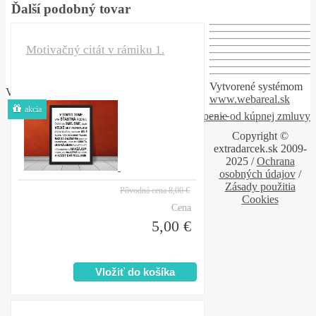
Ďalší podobný tovar
Motivačný citát v rámiku 1.
Vytvorené systémom
Vytvorené systémom
www.webareal.sk
www.webareal.sk
akcia
Odstúpenie od kúpnej zmluvy
Copyright
©
extradarcek.sk
2009-
2025 /
Ochrana
osobných údajov
/
Zásady použitia
Pôvodná cena
8,00 €
Cookies
Cena
5,00 €