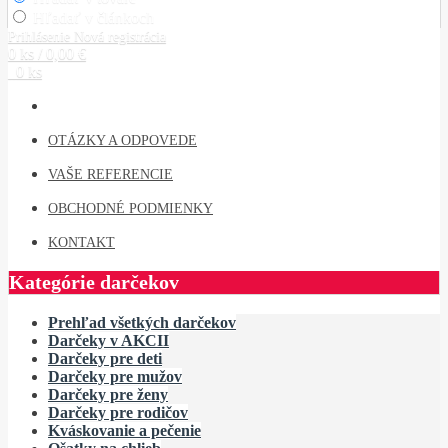
Hľadať v článkoch
Prihlásenie
Nová registrácia
0 ks / 0,00 €
0 ks
OTÁZKY A ODPOVEDE
VAŠE REFERENCIE
OBCHODNÉ PODMIENKY
KONTAKT
Kategórie darčekov
Prehľad všetkých darčekov
Darčeky v AKCII
Darčeky pre deti
Darčeky pre mužov
Darčeky pre ženy
Darčeky pre rodičov
Kváskovanie a pečenie