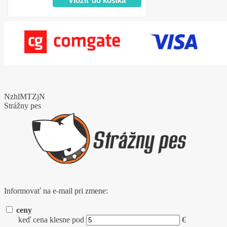
NzhlMTZjN
Strážny pes
Informovať na e-mail pri zmene:
ceny
keď cena klesne pod
€