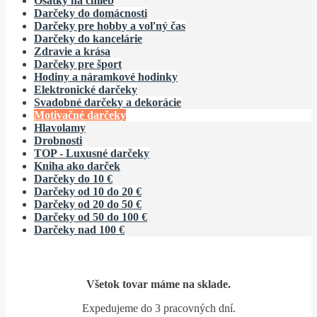
Ošatky na chlieb
Darčeky do domácnosti
Darčeky pre hobby a voľný čas
Darčeky do kancelárie
Zdravie a krása
Darčeky pre šport
Hodiny a náramkové hodinky
Elektronické darčeky
Svadobné darčeky a dekorácie
Motivačné darčeky
Hlavolamy
Drobnosti
TOP - Luxusné darčeky
Kniha ako darček
Darčeky do 10 €
Darčeky od 10 do 20 €
Darčeky od 20 do 50 €
Darčeky od 50 do 100 €
Darčeky nad 100 €
.
Všetok tovar máme na sklade.
Expedujeme do 3 pracovných dní.