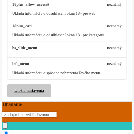
18plus_allow_access#
neznámý
Ukladá informáciu o odsúhlasení okna 18+ pre web.
18plus_cat#
neznámý
Ukladá informáciu o odsúhlasení okna 18+ pre kategóriu.
bs_slide_menu
neznámý
left_menu
neznámý
Ukladá informáciu o spôsobe zobrazenia ľavého menu.
Uložiť nastavenia
Hľadanie
Hľadať v tovare