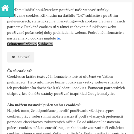
S cieľom uľahčiť používateľom používať naše webové stránky
využívame cookies. Kliknutím na tlačidlo "OK" súhlasíte s použitím
preferenčných, štatistických aj marketingových cookies pre nás aj našich
partnerov. Funkčné cookies sú v rámci zachovania funkčnosti webu
používané počas celej doby prehliadania webom. Podrobné informácie a
nastavenia ku cookies nájdete
tu
.
Odmietnuť všetko
Súhlasím
Zavrieť
Čo sú cookies?
Cookies sú krátke textové informácie, ktoré sú uložené vo Vašom
prehliadači. Tieto informácie bežne používajú všetky webové stránky a
ich prechádzaním dochádza k ukladaniu cookies. Pomocou partnerských
skriptov, ktoré môžu stránky používať (napríklad Google analytics
Ako môžem nastaviť prácu webu s cookies?
Napriek tomu, že odporúčame povoliť používanie všetkých typov
cookies, prácu webu s nimi môžete nastaviť podľa vlastných preferencií
pomocou checkboxov zobrazených nižšie. Po odsúhlasení nastavenia
práce s cookies môžete zmeniť svoje rozhodnutie zmazaním či editáciou
cookies priamo v nastavení Vášho prehliadača. Podrobnejšie informácie k