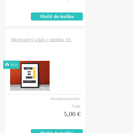
Motivačný citát v rámiku 10.
akcia
Pôvodná cena
8,00 €
Cena
5,00 €