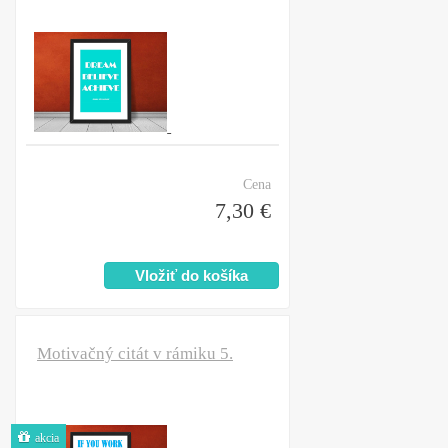
Cena
7,30 €
Motivačný citát v rámiku 5.
akcia