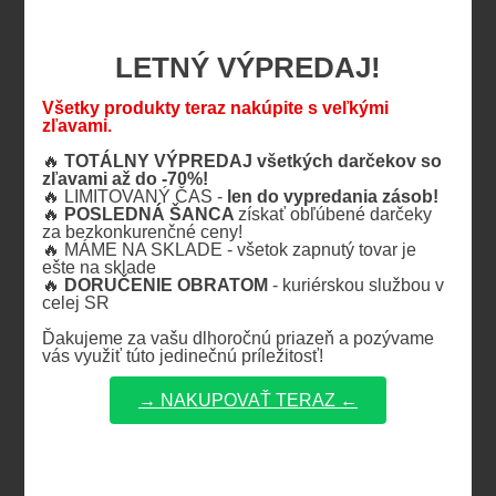
akcia
LETNÝ VÝPREDAJ!
Všetky produkty teraz nakúpite s veľkými
zľavami.
🔥
TOTÁLNY VÝPREDAJ všetkých darčekov so
zľavami až do -70%!
🔥 LIMITOVANÝ ČAS -
len do vypredania zásob!
🔥
POSLEDNÁ ŠANCA
získať obľúbené darčeky
za bezkonkurenčné ceny!
Hojdacia sieť II.
🔥 MÁME NA SKLADE - všetok zapnutý tovar je
ešte na sklade
Pôvodná cena
37,00 €
🔥
DORUČENIE OBRATOM
- kuriérskou službou v
celej SR
Cena
27,00 €
Ďakujeme za vašu dlhoročnú priazeň a pozývame
vás využiť túto jedinečnú príležitosť!
→ NAKUPOVAŤ TERAZ ←