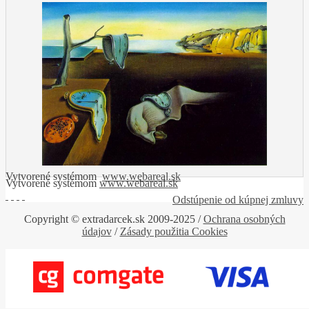
Vytvorené systémom
www.webareal.sk
Vytvorené systémom
www.webareal.sk
Odstúpenie od kúpnej zmluvy
Copyright
© extradarcek.sk
2009-2025 /
Ochrana osobných
údajov
/
Zásady použitia Cookies