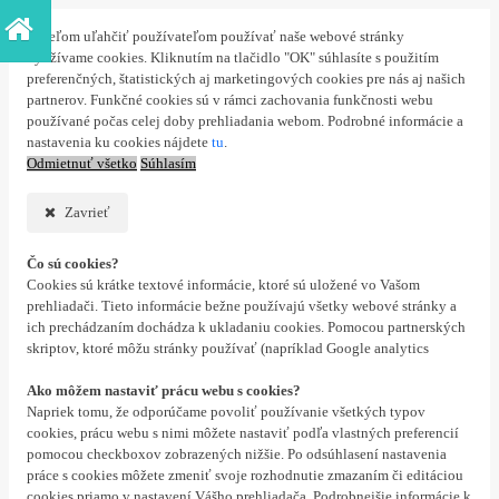
S cieľom uľahčiť používateľom používať naše webové stránky
využívame cookies. Kliknutím na tlačidlo "OK" súhlasíte s použitím
preferenčných, štatistických aj marketingových cookies pre nás aj našich
partnerov. Funkčné cookies sú v rámci zachovania funkčnosti webu
používané počas celej doby prehliadania webom. Podrobné informácie a
nastavenia ku cookies nájdete
tu
.
Odmietnuť všetko
Súhlasím
Zavrieť
Čo sú cookies?
Cookies sú krátke textové informácie, ktoré sú uložené vo Vašom
prehliadači. Tieto informácie bežne používajú všetky webové stránky a
ich prechádzaním dochádza k ukladaniu cookies. Pomocou partnerských
skriptov, ktoré môžu stránky používať (napríklad Google analytics
Ako môžem nastaviť prácu webu s cookies?
Napriek tomu, že odporúčame povoliť používanie všetkých typov
cookies, prácu webu s nimi môžete nastaviť podľa vlastných preferencií
pomocou checkboxov zobrazených nižšie. Po odsúhlasení nastavenia
práce s cookies môžete zmeniť svoje rozhodnutie zmazaním či editáciou
cookies priamo v nastavení Vášho prehliadača. Podrobnejšie informácie k