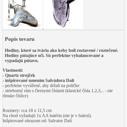
Popis tovaru
Hodiny, ktoré sa tvária ako keby boli roztavené / roztečené.
Hodiny pútajúce oči. Sú perfektne vybalancované a
vypadajú pútavo.
Vlastnosti:
- Quartz strojček
- inšpirované umením Salvádora Dalí
- perfektne vyvážené, aby držali na poličke
- strieborný rám s čiernymi číslami (klasické čísla 1,2,3,.. - nie
rímske číslice)
Rozmery: cca 18 x 11,5 cm
Na chod vyžadujú 1x AA batériu (nie je v balení).
Inšpirované obrazom od: Salvator Dalí