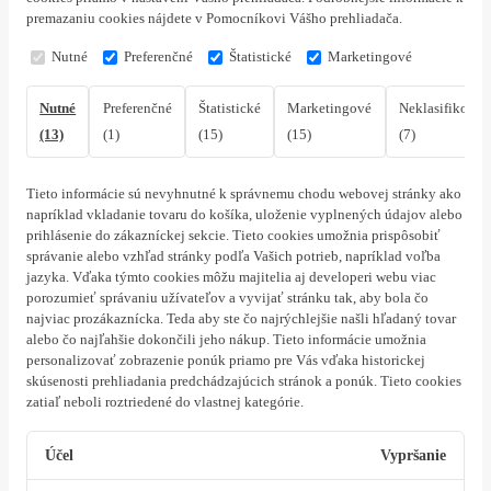
premazaniu cookies nájdete v Pomocníkovi Vášho prehliadača.
Nutné
Preferenčné
Štatistické
Marketingové
Nutné
Preferenčné
Štatistické
Marketingové
Neklasifikovan
(13)
(1)
(15)
(15)
(7)
Tieto informácie sú nevyhnutné k správnemu chodu webovej stránky ako
napríklad vkladanie tovaru do košíka, uloženie vyplnených údajov alebo
prihlásenie do zákazníckej sekcie.
Tieto cookies umožnia prispôsobiť
správanie alebo vzhľad stránky podľa Vašich potrieb, napríklad voľba
jazyka.
Vďaka týmto cookies môžu majitelia aj developeri webu viac
porozumieť správaniu užívateľov a vyvijať stránku tak, aby bola čo
najviac prozákaznícka. Teda aby ste čo najrýchlejšie našli hľadaný tovar
alebo čo najľahšie dokončili jeho nákup.
Tieto informácie umožnia
personalizovať zobrazenie ponúk priamo pre Vás vďaka historickej
skúsenosti prehliadania predchádzajúcich stránok a ponúk.
Tieto cookies
zatiaľ neboli roztriedené do vlastnej kategórie.
Účel
Vypršanie