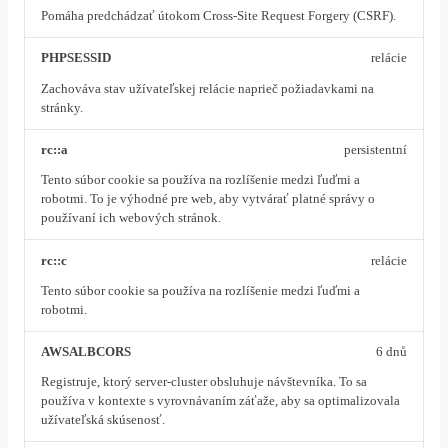
Pomáha predchádzať útokom Cross-Site Request Forgery (CSRF).
PHPSESSID
relácie
Zachováva stav užívateľskej relácie naprieč požiadavkami na
stránky.
rc::a
persistentní
Tento súbor cookie sa používa na rozlíšenie medzi ľuďmi a
robotmi. To je výhodné pre web, aby vytvárať platné správy o
používaní ich webových stránok.
rc::c
relácie
Tento súbor cookie sa používa na rozlíšenie medzi ľuďmi a
robotmi.
AWSALBCORS
6 dnů
Registruje, ktorý server-cluster obsluhuje návštevníka. To sa
používa v kontexte s vyrovnávaním záťaže, aby sa optimalizovala
užívateľská skúsenosť.