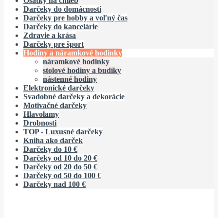
Ošatky na chlieb
Darčeky do domácnosti
Darčeky pre hobby a voľný čas
Darčeky do kancelárie
Zdravie a krása
Darčeky pre šport
Hodiny a náramkové hodinky
náramkové hodinky
stolové hodiny a budíky
nástenné hodiny
Elektronické darčeky
Svadobné darčeky a dekorácie
Motivačné darčeky
Hlavolamy
Drobnosti
TOP - Luxusné darčeky
Kniha ako darček
Darčeky do 10 €
Darčeky od 10 do 20 €
Darčeky od 20 do 50 €
Darčeky od 50 do 100 €
Darčeky nad 100 €
.