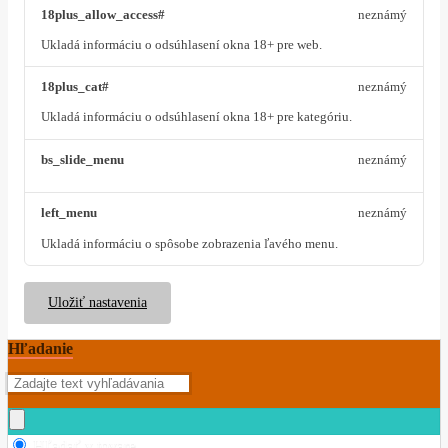
18plus_allow_access#
neznámý
Ukladá informáciu o odsúhlasení okna 18+ pre web.
18plus_cat#
neznámý
Ukladá informáciu o odsúhlasení okna 18+ pre kategóriu.
bs_slide_menu
neznámý
left_menu
neznámý
Ukladá informáciu o spôsobe zobrazenia ľavého menu.
Uložiť nastavenia
Hľadanie
Hľadať v tovare