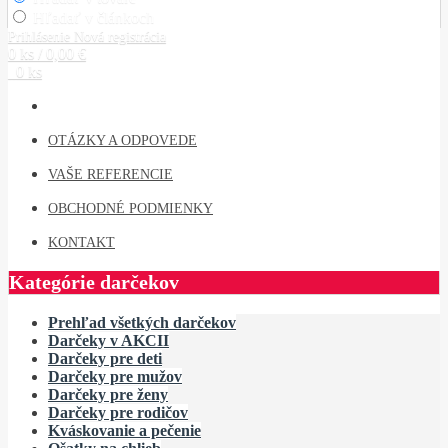
Hľadať v článkoch
Prihlásenie
Nová registrácia
0 ks / 0,00 €
0 ks
OTÁZKY A ODPOVEDE
VAŠE REFERENCIE
OBCHODNÉ PODMIENKY
KONTAKT
Kategórie darčekov
Prehľad všetkých darčekov
Darčeky v AKCII
Darčeky pre deti
Darčeky pre mužov
Darčeky pre ženy
Darčeky pre rodičov
Kváskovanie a pečenie