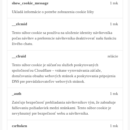
show_cookie_message
1 rok
Ukladá informácie o potrebe zobrazenia cookie lišty
__zlcmid
1 rok
Tento súbor cookie sa používa na uloženie identity návštevníka
počas návštev a preferencie návštevníka deaktivovať našu funkciu
živého chatu.
__cfruid
relácie
Tento súbor cookie je súčasťou služieb poskytovaných
spoločnosťou Cloudflare – vrátane vyrovnávania záťaže,
doručovania obsahu webových stránok a poskytovania pripojenia
DNS pre prevádzkovateľov webových stránok.
_auth
1 rok
Zaisťuje bezpečnosť prehliadania návštevníkov tým, že zabraňuje
falšovaniu požiadaviek medzi stránkami. Tento súbor cookie je
nevyhnutný pre bezpečnosť webu a návštevníka.
csrftoken
1 rok